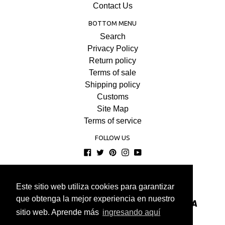
Contact Us
BOTTOM MENU
Search
Privacy Policy
Return policy
Terms of sale
Shipping policy
Customs
Site Map
Terms of service
FOLLOW US
Facebook
Twitter
Pinterest
Instagram
YouTube
© 2026
COMPRAENISRAEL
Este sitio web utiliza cookies para garantizar
Este sitio web utiliza cookies para garantizar
que obtenga la mejor experiencia en nuestro
que obtenga la mejor experiencia en nuestro
sitio web. Aprende más
sitio web. Aprende más
ingresando aquí
ingresando aquí